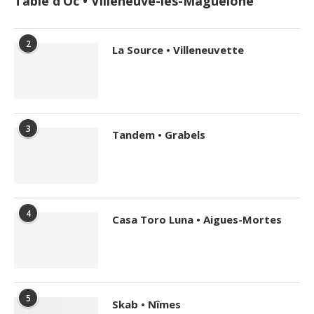
Table d’Oc • Villeneuve-lès-Maguelone
2
La Source • Villeneuvette
3
Tandem • Grabels
4
Casa Toro Luna • Aigues-Mortes
5
Skab • Nîmes