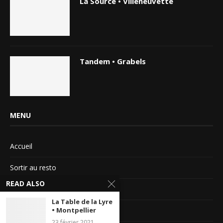
La Source • Villeneuvette
Tandem • Grabels
MENU
Accueil
Sortir au resto
READ ALSO
Sortir au ciné
La Table de la Lyre
Magazines
• Montpellier
23 février 2021