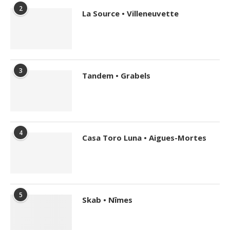
2
La Source • Villeneuvette
3
Tandem • Grabels
4
Casa Toro Luna • Aigues-Mortes
5
Skab • Nîmes