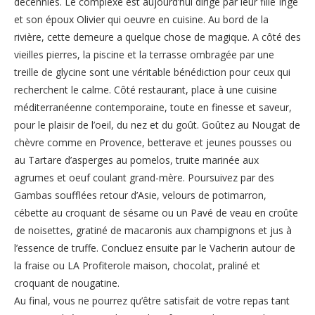
décennies. Le complexe est aujourd’hui dirigé par leur fille Inge
et son époux Olivier qui oeuvre en cuisine. Au bord de la
rivière, cette demeure a quelque chose de magique. A côté des
vieilles pierres, la piscine et la terrasse ombragée par une
treille de glycine sont une véritable bénédiction pour ceux qui
recherchent le calme. Côté restaurant, place à une cuisine
méditerranéenne contemporaine, toute en finesse et saveur,
pour le plaisir de l’oeil, du nez et du goût. Goûtez au Nougat de
chèvre comme en Provence, betterave et jeunes pousses ou
au Tartare d’asperges au pomelos, truite marinée aux
agrumes et oeuf coulant grand-mère. Poursuivez par des
Gambas soufflées retour d’Asie, velours de potimarron,
cébette au croquant de sésame ou un Pavé de veau en croûte
de noisettes, gratiné de macaronis aux champignons et jus à
l’essence de truffe. Concluez ensuite par le Vacherin autour de
la fraise ou LA Profiterole maison, chocolat, praliné et
croquant de nougatine.
Au final, vous ne pourrez qu’être satisfait de votre repas tant