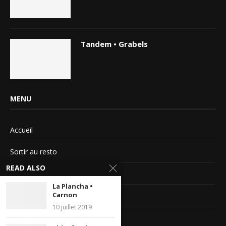
Tandem • Grabels
MENU
Accueil
Sortir au resto
READ ALSO
Sortir au ciné
La Plancha •
Carnon
Magazines
10 juillet 2019
Miss Sortir