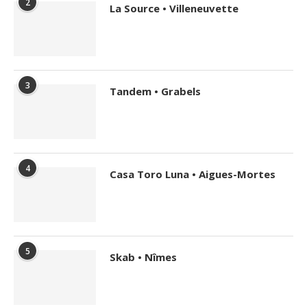
2
La Source • Villeneuvette
3
Tandem • Grabels
4
Casa Toro Luna • Aigues-Mortes
5
Skab • Nîmes