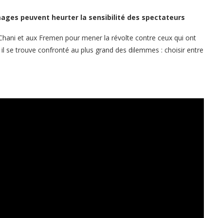
ages peuvent heurter la sensibilité des spectateurs
hani et aux Fremen pour mener la révolte contre ceux qui ont
il se trouve confronté au plus grand des dilemmes : choisir entre