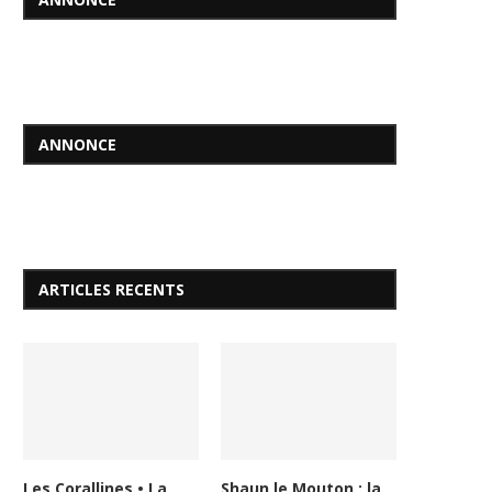
ANNONCE
ARTICLES RECENTS
Les Corallines • La
Shaun le Mouton : la