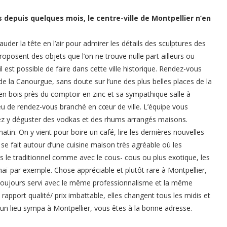
depuis quelques mois, le centre-ville de Montpellier n’en
der la tête en l’air pour admirer les détails des sculptures des
proposent des objets que l’on ne trouve nulle part ailleurs ou
 est possible de faire dans cette ville historique. Rendez-vous
de la Canourgue, sans doute sur l’une des plus belles places de la
 en bois près du comptoir en zinc et sa sympathique salle à
ieu de rendez-vous branché en cœur de ville. L’équipe vous
ez y déguster des vodkas et des rhums arrangés maisons.
tin. On y vient pour boire un café, lire les dernières nouvelles
 se fait autour d’une cuisine maison très agréable où les
s le traditionnel comme avec le cous- cous ou plus exotique, les
haï par exemple. Chose appréciable et plutôt rare à Montpellier,
z toujours servi avec le même professionnalisme et la même
apport qualité/ prix imbattable, elles changent tous les midis et
 un lieu sympa à Montpellier, vous êtes à la bonne adresse.