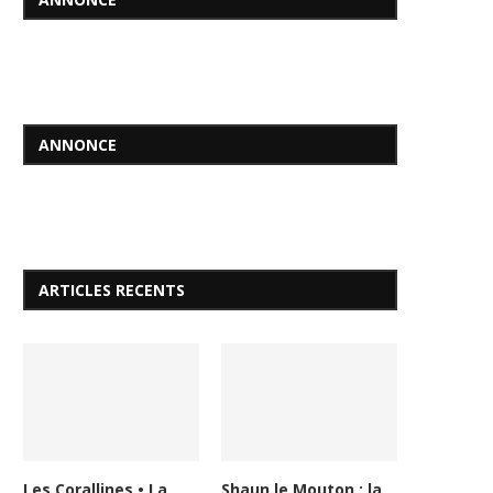
ANNONCE
ARTICLES RECENTS
Les Corallines • La
Shaun le Mouton : la