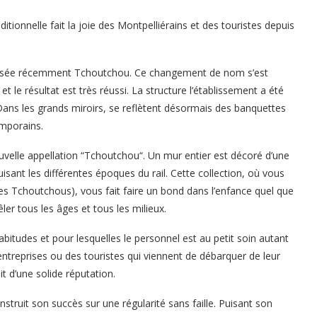
tionnelle fait la joie des Montpelliérains et des touristes depuis
ptisée récemment Tchoutchou. Ce changement de nom s’est
le résultat est très réussi. La structure l‘établissement a été
Dans les grands miroirs, se reflètent désormais des banquettes
mporains.
ouvelle appellation “Tchoutchou“. Un mur entier est décoré d’une
isant les différentes époques du rail. Cette collection, où vous
 Tchoutchous), vous fait faire un bond dans l’enfance quel que
ler tous les âges et tous les milieux.
bitudes et pour lesquelles le personnel est au petit soin autant
ntreprises ou des touristes qui viennent de débarquer de leur
uit d’une solide réputation.
nstruit son succès sur une régularité sans faille. Puisant son