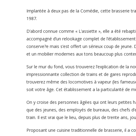
Implantée à deux pas de la Comédie, cette brasserie tradi
1987.
D’abord connue comme « L’assiette », elle a été reba
accompagné d’un relookage complet de l’établissement et 
conserve?e mais s’est offert un sérieux coup de jeune. 
et un mobilier modernes aux tons beaucoup plus conte
Sur le mur du fond, vous trouverez l’explication de la n
impressionnante collection de trains et de gares reprodu
trouverez même des locomotives à vapeur (les fameuses
soit votre âge. Cet établissement a la particularité de mê
On y croise des personnes âgées qui ont leurs petites ha
que des jeunes, des employés de bureaux, des chefs d’e
train. Il est vrai que le lieu, depuis plus de trente ans, jo
Proposant une cuisine traditionnelle de brasserie, il a co