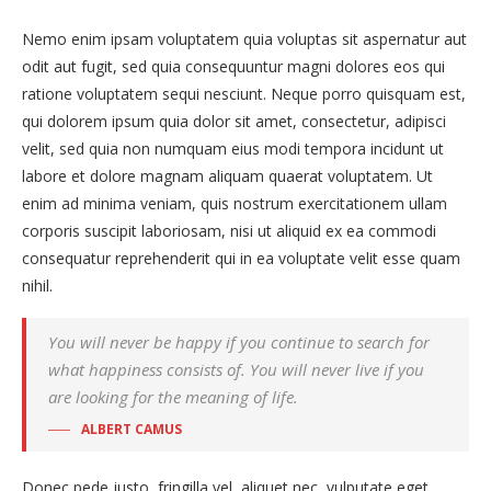
Nemo enim ipsam voluptatem quia voluptas sit aspernatur aut
odit aut fugit, sed quia consequuntur magni dolores eos qui
ratione voluptatem sequi nesciunt. Neque porro quisquam est,
qui dolorem ipsum quia dolor sit amet, consectetur, adipisci
velit, sed quia non numquam eius modi tempora incidunt ut
labore et dolore magnam aliquam quaerat voluptatem. Ut
enim ad minima veniam, quis nostrum exercitationem ullam
corporis suscipit laboriosam, nisi ut aliquid ex ea commodi
consequatur reprehenderit qui in ea voluptate velit esse quam
nihil.
You will never be happy if you continue to search for
what happiness consists of. You will never live if you
are looking for the meaning of life.
ALBERT CAMUS
Donec pede justo, fringilla vel, aliquet nec, vulputate eget,