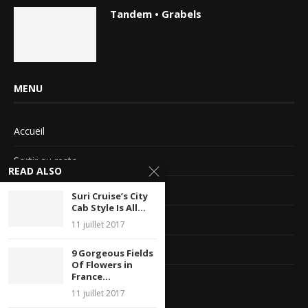
Tandem • Grabels
MENU
Accueil
Sortir au resto
READ ALSO
Sortir au ciné
Suri Cruise’s City
Cab Style Is All...
Magazines
11 juillet 2017
Miss Sortir
9 Gorgeous Fields
Of Flowers in
France...
Contact
11 juillet 2017